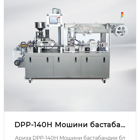
TIO2 капсулаи желатини рой
гон
Баррасии Ҷои пайдоиш: Чжэцзян, Чин Н