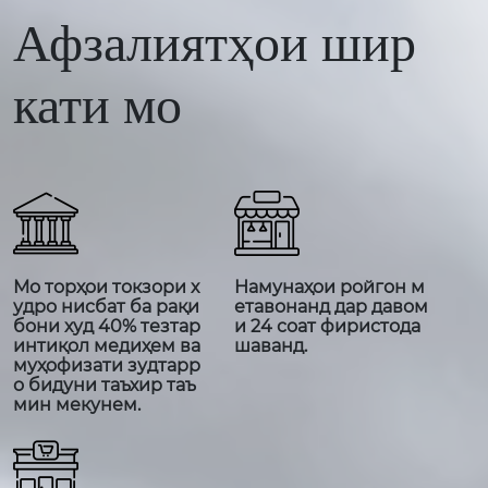
Афзалиятҳои шир
кати мо
Мо торҳои токзори х
Намунаҳои ройгон м
удро нисбат ба рақи
етавонанд дар давом
бони худ 40% тезтар
и 24 соат фиристода
интиқол медиҳем ва
шаванд.
муҳофизати зудтарр
о бидуни таъхир таъ
мин мекунем.