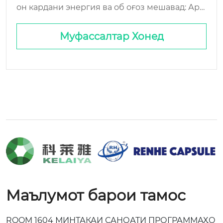
он кардани энергия ва об оғоз мешавад: Арз
иши ниҳони ҷараёнҳои партовҳои сахт: жела
тин, ки шумо борпеч ва логистикаро намеби
Муфассалтар Хонед
нед: Мушкилоти ниҳоӣ...
Маълумот барои тамос
ROOM 1604 МИНТАКАИ САНОАТИ ПРОГРАММАҲО