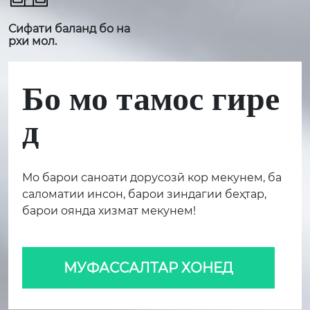
Сифати баланд бо на
рхи мол.
Бо мо тамос гире
д
Мо барои саноати дорусозӣ кор мекунем, ба
саломатии инсон, барои зиндагии беҳтар,
барои оянда хизмат мекунем!
МУФАССАЛТАР ХОНЕД