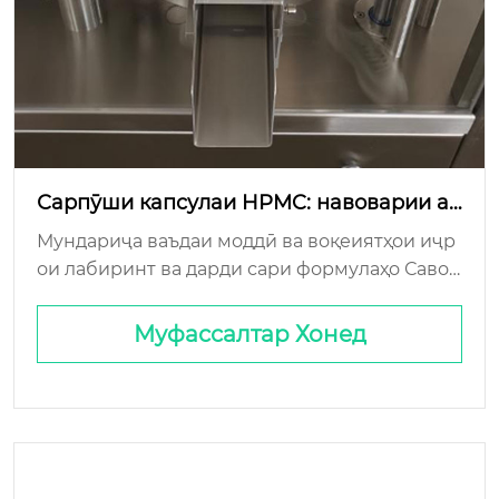
Сарпӯши капсулаи HPMC: навоварии аз
ҷиҳати экологӣ тоза?
Мундариҷа ваъдаи моддӣ ва воқеиятҳои иҷр
ои лабиринт ва дарди сари формулаҳо Савол
и охири умр: Арзиш ва миқёси хуби чопи би
ологӣ: Воқеияти тиҷоратӣ...
Муфассалтар Хонед