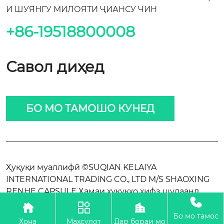
И ШУЯНГУ МИЛОЯТИ ҶИАНСУ ЧИН
+86-19518800008
Савол диҳед
БО МО ТАМОШО КУНЕД
Ҳуқуқи муаллифӣ ©SUQIAN KELAIYA
INTERNATIONAL TRADING CO., LTD M/S SHAOXING
RENHE CAPSULE Ҳамаи ҳуқуқҳо ҳифз шудаанд.




Бо мо тамос
Хона
Маҳсулот
Дар бораи мо