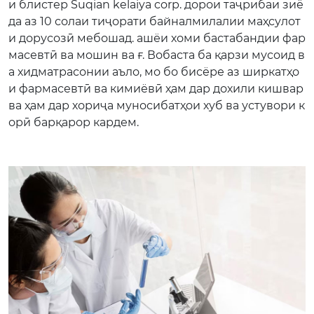
и блистер Suqian kelaiya corp. дорои таҷрибаи зиё
да аз 10 солаи тиҷорати байналмилалии маҳсулот
и дорусозӣ мебошад. ашёи хоми бастабандии фар
масевтӣ ва мошин ва ғ. Вобаста ба қарзи мусоид в
а хидматрасонии аъло, мо бо бисёре аз ширкатҳо
и фармасевтӣ ва кимиёвӣ ҳам дар дохили кишвар
ва ҳам дар хориҷа муносибатҳои хуб ва устувори к
орӣ барқарор кардем.