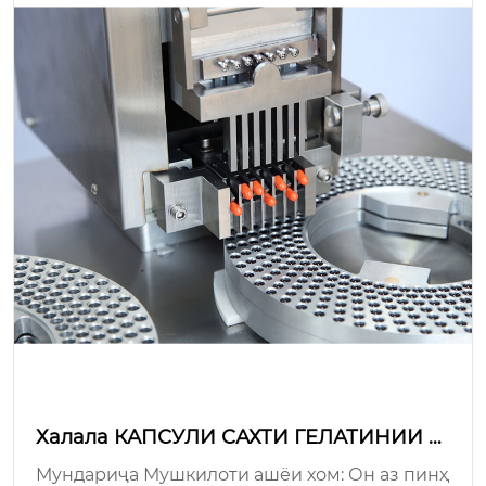
Халала КАПСУЛИ САХТИ ГЕЛАТИНИИ Г
ОВ: усулҳои устувори истеҳсолот?
Мундариҷа Мушкилоти ашёи хом: Он аз пинҳ