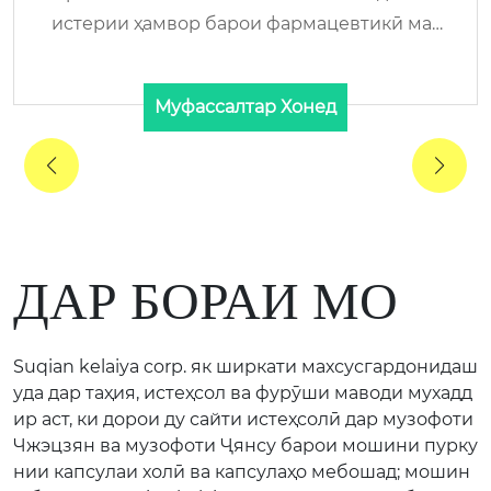
оми бренд: KELAIYA/RENHE Ашёи хом: ХАЛ
ОЛ гов ...
Муфассалтар Хонед
ДАР БОРАИ МО
Suqian kelaiya corp. як ширкати махсусгардонидаш
уда дар таҳия, истеҳсол ва фурӯши маводи мухадд
ир аст, ки дорои ду сайти истеҳсолӣ дар музофоти
Чжэцзян ва музофоти Ҷянсу барои мошини пурку
нии капсулаи холӣ ва капсулаҳо мебошад; мошин