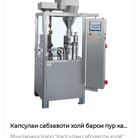
Капсулаи сабзавоти холӣ барои пур кар
дани иловаи тоза
Мундариҷа Чаро "Капсулаи сабзавоти холӣ"