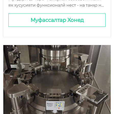
як хусусияти функсионалӣ нест - на танҳо ни
шона Интерфейси пуркунанда-капсула: Дар
он ҷое, ки назария ба Хопперҳои Jammed му
Муфассалтар Хонед
вофиқат мекунад, на танҳо нархи воҳид аст -
Ин ҳосил, суръат, ...