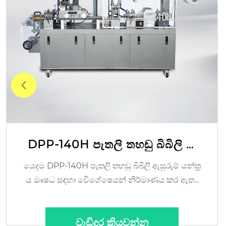
DPP-140H පැතලි තහඩු බිබිලි ඇ
සුරුම් යන්ත්‍රය
යෙදුම DPP-140H පැතලි තහඩු බිබිලි ඇසුරුම් යන්ත්‍ර
ය ඖෂධ සඳහා විෙශේෂෙයන් නිර්මාණය කර ඇත...
වැඩිදුර කියවන්න