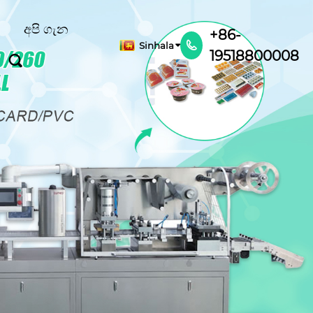
අපි ගැන
+86-
Sinhala

19518800008
