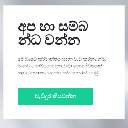
අප හා සම්බ
න්ධ වන්න
අපි ඖෂධ කර්මාන්තය සඳහා වැඩ කරන්නෙමු,
මානව සෞඛ්යය සඳහා, වඩා හොඳ ජීවිතයක්
සඳහා, අනාගතය සඳහා සේවය කරන්නෙමු!
වැඩිදුර කියවන්න