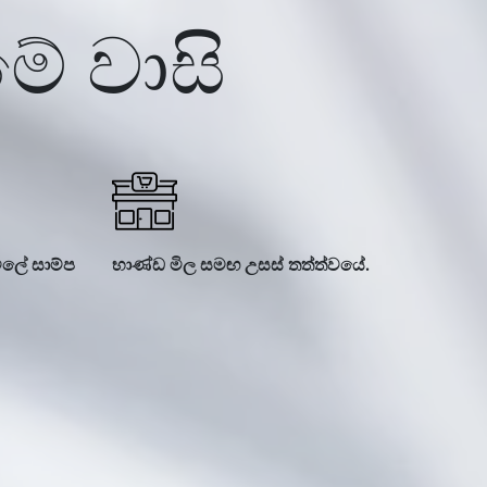
ේ වාසි
ලේ සාම්ප
භාණ්ඩ මිල සමඟ උසස් තත්ත්වයේ.