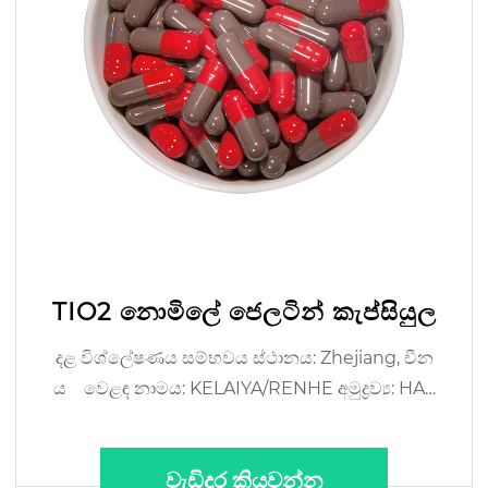
TIO2 නොමිලේ ජෙලටින් කැප්සියුල
දළ විශ්ලේෂණය සම්භවය ස්ථානය: Zhejiang, චීන
ය වෙළඳ නාමය: KELAIYA/RENHE අමුද්‍රව්‍ය: HAL
AL Bovine ...
වැඩිදුර කියවන්න