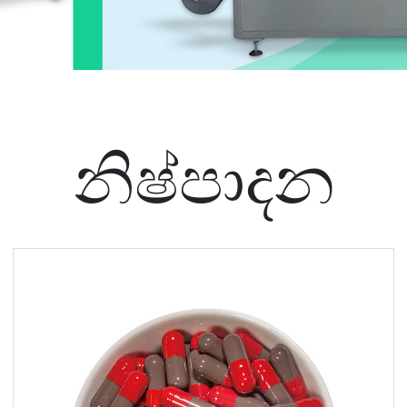
නිෂ්පාදන