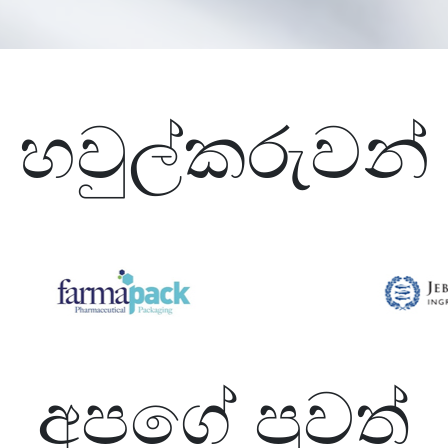
හවුල්කරුවන්
අපගේ පුවත්