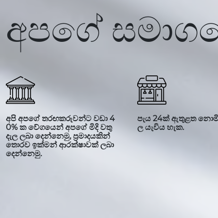
අපගේ සමාගම
අපි අපගේ තරඟකරුවන්ට වඩා 4
පැය 24ක් ඇතුළත නොමි
0% ක වේගයෙන් අපගේ මිදි වතු
ල යැවිය හැක.
දැල ලබා දෙන්නෙමු, ප්‍රමාදයකින්
තොරව ඉක්මන් ආරක්ෂාවක් ලබා
දෙන්නෙමු.