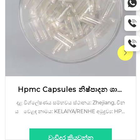
Hpmc Capsules නිෂ්පාදන ශාක
නිර්මාංශ ප්‍රමාණය 00 0 Capsule
දළ විශ්ලේෂණය සම්භවය ස්ථානය: Zhejiang, චීන
Shell
ය වෙළඳ නාමය: KELAIYA/RENHE අමුද්‍රව්‍ය: HPM
C/Hyprome...
වැඩිදුර කියවන්න