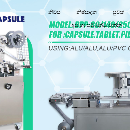
නිවස
නිෂ්පාදන
පුවත්
අප හා සම්බන්ධ වන්න