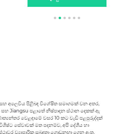
සහ අලෙවිය පිළිබඳ විශේෂිත සමාගමක් වන අතර,
ාතේ සහ Jiangsu පළාතේ නිෂ්පාදන ස්ථාන දෙකක් ඇ
 ජාත්‍යන්තර වෙළඳාමේ වසර 10 කට වැඩි පළපුරුද්දක්
 විශිෂ්ට සේවාවක් මත පදනම්ව, අපි දේශීය හා
ථාවර ව්‍යාපාරික සබඳතා ගොඩනඟා ගෙන ඇත.