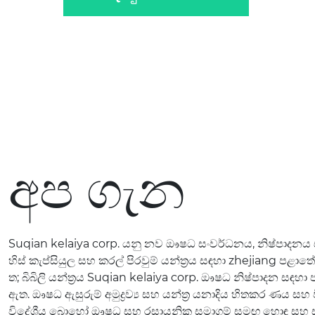
අප ගැන
Suqian kelaiya corp. යනු නව ඖෂධ සංවර්ධනය, නිෂ්පාදනය 
හිස් කැප්සියුල සහ කරල් පිරවුම් යන්ත්‍රය සඳහා zhejiang පළ
ත; බිබිලි යන්ත්‍රය Suqian kelaiya corp. ඖෂධ නිෂ්පාදන සඳහා
ඇත. ඖෂධ ඇසුරුම් අමුද්‍රව්‍ය සහ යන්ත්‍ර යනාදිය හිතකර ණය සහ
විදේශීය බොහෝ ඖෂධ සහ රසායනික සමාගම් සමඟ හොඳ සහ ස්