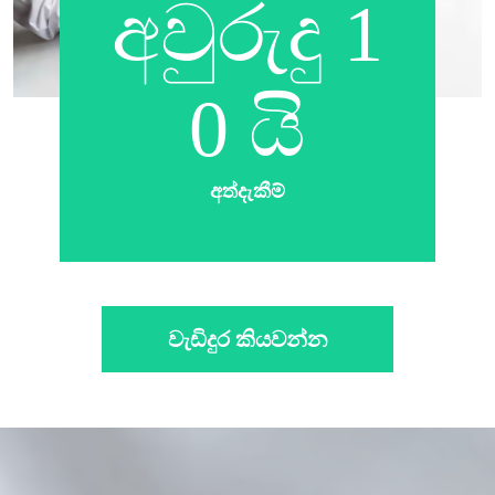
අවුරුදු 1
0 යි
අත්දැකීම්
වැඩිදුර කියවන්න