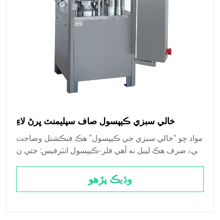
خالي سبزي ڪيپسول صاف سپليمنٽ ڀرڻ لاءِ
مواد ڇو “خالي سبزي جي ڪيپسول” هڪ فنڪشنل وضاحت
آهي- صرف هڪ ليبل نه آهي فلر-ڪيپسول انٽرفيس: جتي ن
ظريو ملندو آهي جام هوپر جي قيمت صرف يونٽ جي قيمت
ناهي- اها پيداوار آهي، رفتار، هڪ ...
وڌيڪ پڙهو