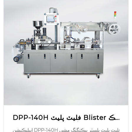
DPP-140H فليٽ پليٽ Blister پيڪ
نگ مشين
ايپليڪيشن DPP-140H فليٽ پليٽ بلسٽر پيڪنگنگ مشي