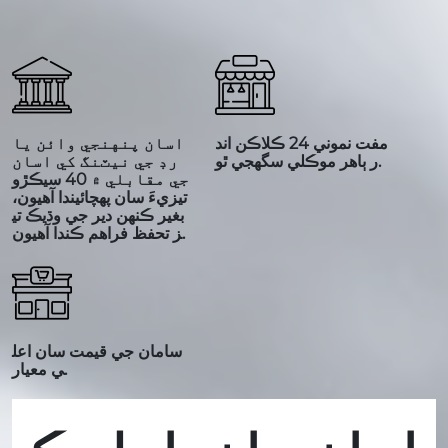
مفت نموني 24 ڪلاڪن اند
اسان پنهنجي وائن يا
ر ٻاهر موڪلي سگهجي ٿو.
رڊ جي نيٽنگ کي اسان
جي مقابلي ۾ 40 سيڪڙو
تيزيءَ سان پهچائيندا آهيون،
بغير ڪنهن دير جي وڌيڪ تي
ز تحفظ فراهم ڪندا آهيون.
سامان جي قيمت سان اعل
ي معيار.