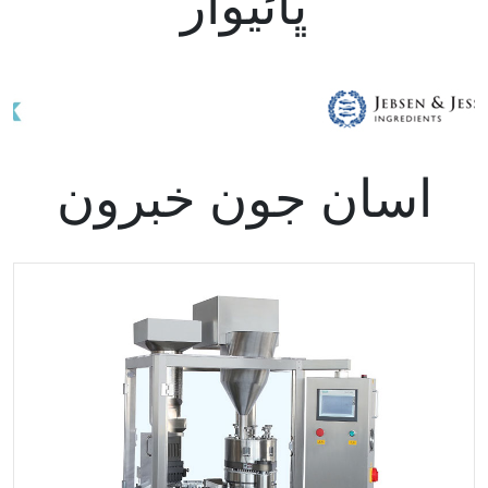
ڀائيوار
اسان جون خبرون