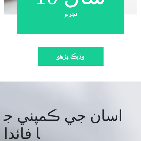
تجربو
وڌيڪ پڙهو
اسان جي ڪمپني ج
ا فائدا