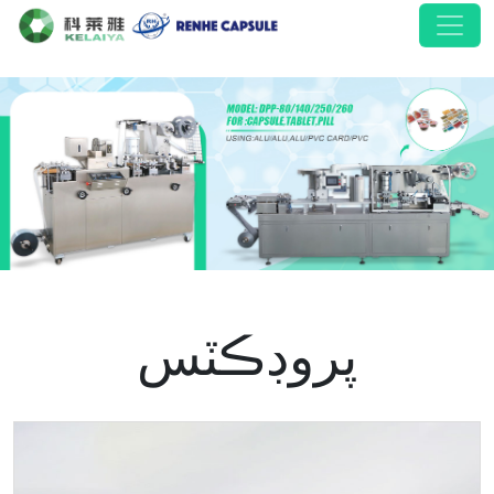
پروڊڪٽس