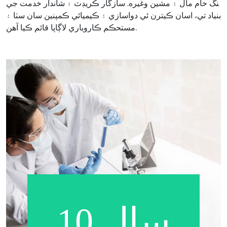
نگ خام مال ۽ مشين وغيره. سازگار ڪريڊٽ ۽ شاندار خدمت جي
بنياد تي، اسان ڪيترن ئي دواسازي ۽ ڪيميائي ڪمپنين سان سٺا ۽
مستحڪم ڪاروباري لاڳاپا قائم ڪيا آهن.
10 سال