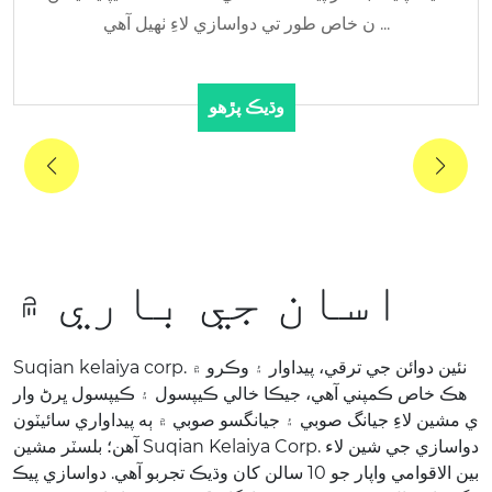
ن خاص طور تي دواسازي لاءِ ٺهيل آهي ...
وڌيڪ پڙهو
اسان جي باري ۾
Suqian kelaiya corp. نئين دوائن جي ترقي، پيداوار ۽ وڪرو ۾
هڪ خاص ڪمپني آهي، جيڪا خالي ڪيپسول ۽ ڪيپسول ڀرڻ وار
ي مشين لاءِ جيانگ صوبي ۽ جيانگسو صوبي ۾ ٻه پيداواري سائيٽون
آهن؛ بلسٽر مشين Suqian Kelaiya Corp. دواسازي جي شين لاء
بين الاقوامي واپار جو 10 سالن کان وڌيڪ تجربو آهي. دواسازي پيڪ