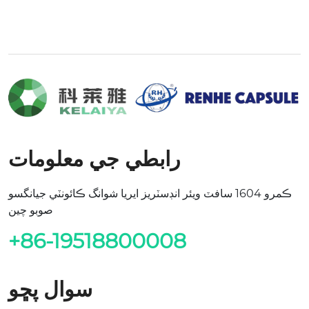
رابطي جي معلومات
ڪمرو 1604 سافٽ ويئر انڊسٽريز ايريا شوانگ ڪائونٽي جيانگسو
صوبو چين
+86-19518800008
سوال پڇو