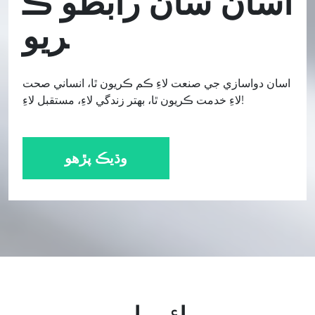
اسان سان رابطو ڪ
ريو
اسان دواسازي جي صنعت لاءِ ڪم ڪريون ٿا، انساني صحت
لاءِ خدمت ڪريون ٿا، بهتر زندگي لاءِ، مستقبل لاءِ!
وڌيڪ پڙهو